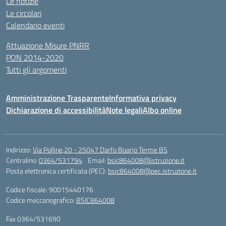
Le notizie
Le circolari
Calendario eventi
Attuazione Misure PNRR
PON 2014-2020
Tutti gli argomenti
Amministrazione Trasparente
Informativa privacy
Dichiarazione di accessibilità
Note legali
Albo online
Indirizzo:
Via Polline,20 - 25047 Darfo Boario Terme BS
Centralino:
0364/531794
Email:
bsic864008@istruzione.it
Posta elettronica certificata (PEC):
bsic864008@pec.istruzione.it
Codice fiscale: 90015440176
Codice meccanografico:
BSIC864008
Fax 0364/531690