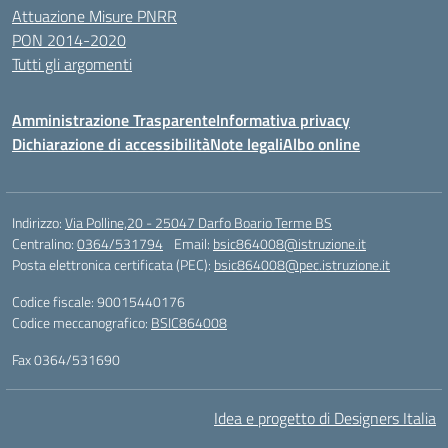
Attuazione Misure PNRR
PON 2014-2020
Tutti gli argomenti
Amministrazione Trasparente
Informativa privacy
Dichiarazione di accessibilità
Note legali
Albo online
Indirizzo:
Via Polline,20 - 25047 Darfo Boario Terme BS
Centralino:
0364/531794
Email:
bsic864008@istruzione.it
Posta elettronica certificata (PEC):
bsic864008@pec.istruzione.it
Codice fiscale: 90015440176
Codice meccanografico:
BSIC864008
Fax 0364/531690
Idea e progetto di Designers Italia