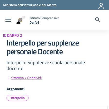
Vai ai contenuti
Vai al menu di navigazione
Vai al footer
Ministero dell'Istruzione e del Merito
Istituto Comprensivo
Darfo2
— Visita la pagina iniziale della scuola
IC DARFO 2
Interpello per supplenze
personale Docente
Interpello Supplenze scuola personale
docente
Stampa / Condividi
Argomenti
interpello