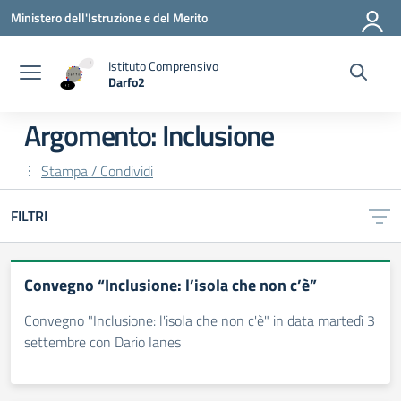
Vai ai contenuti
Vai al menu di navigazione
Vai al footer
Ministero dell'Istruzione e del Merito
Istituto Comprensivo
Darfo2
— Visita la pagina iniziale della scuola
Argomento: Inclusione
Stampa / Condividi
FILTRI
Convegno “Inclusione: l’isola che non c’è”
Convegno "Inclusione: l'isola che non c'è" in data martedì 3
settembre con Dario Ianes