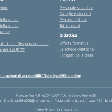
zione
Personale scolastico
Famiglie e studenti
della scuola
Percorsi di studio
della scuola
Tutti i servizi
azione
Didattica
Offerta formativa
ontatto del Responsabile della
Le schede didattiche
e dei dati (RPD)
I progetti delle classi
hiarazione di accessibilità
Note legali
Albo online
Indirizzo:
Via Polline,20 - 25047 Darfo Boario Terme BS
4
Email:
bsic864008@istruzione.it
Posta elettronica certificata (PEC):
bsic
Codice fiscale: 90015440176