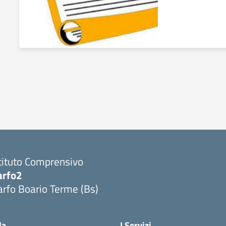
tituto Comprensivo
arfo2
rfo Boario Terme (Bs)
Visita la pagina iniziale della scuola
la
I Servizi