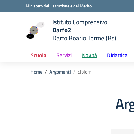
Vai ai contenuti
Vai al menu di navigazione
Vai al footer
Ministero dell'Istruzione e del Merito
Istituto Comprensivo
Darfo2
Darfo Boario Terme (Bs)
e della scuola
— Visita la pagina iniziale del
Scuola
Servizi
Novità
Didattica
Home
Argomenti
diplomi
Ar