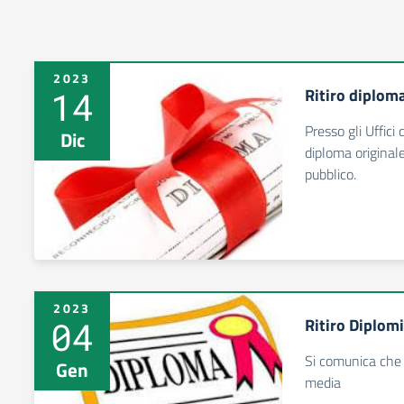
2023
14
Ritiro diploma
Presso gli Uffici 
Dic
diploma originale
pubblico.
2023
04
Ritiro Diplom
Si comunica che s
Gen
media