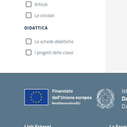
Articoli
Le circolari
DIDATTICA
Le schede didattiche
I progetti delle classi
Is
D
Da
— 
Link Esterni
La Scuo