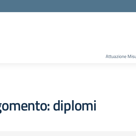
la scuola
Attuazione Mis
gomento: diplomi