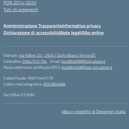
PON 2014-2020
Tutti gli argomenti
Amministrazione Trasparente
Informativa privacy
Dichiarazione di accessibilità
Note legali
Albo online
Indirizzo:
Via Polline,20 - 25047 Darfo Boario Terme BS
Centralino:
0364/531794
Email:
bsic864008@istruzione.it
Posta elettronica certificata (PEC):
bsic864008@pec.istruzione.it
Codice fiscale: 90015440176
Codice meccanografico:
BSIC864008
Fax 0364/531690
Idea e progetto di Designers Italia