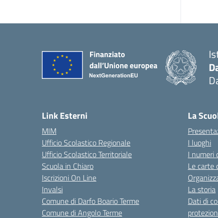
Is
D
Da
— 
Link Esterni
La Scuo
MIM
Presenta
Ufficio Scolastico Regionale
I luoghi
Ufficio Scolastico Territoriale
I numeri 
Scuola in Chiaro
Le carte 
Iscrizioni On Line
Organizz
Invalsi
La storia
Comune di Darfo Boario Terme
Dati di c
Comune di Angolo Terme
protezion