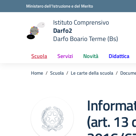
Vai ai contenuti
Vai al menu di navigazione
Vai al footer
Ministero dell'Istruzione e del Merito
Istituto Comprensivo
Darfo2
Darfo Boario Terme (Bs)
e della scuola
— Visita la pagina iniziale del
Scuola
Servizi
Novità
Didattica
Home
Scuola
Le carte della scuola
Docume
Informat
(art. 13