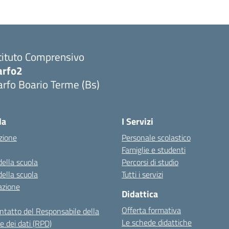
tituto Comprensivo
arfo2
rfo Boario Terme (Bs)
Visita la pagina iniziale della scuola
la
I Servizi
zione
Personale scolastico
Famiglie e studenti
della scuola
Percorsi di studio
della scuola
Tutti i servizi
azione
Didattica
Offerta formativa
ontatto del Responsabile della
Le schede didattiche
e dei dati (RPD)