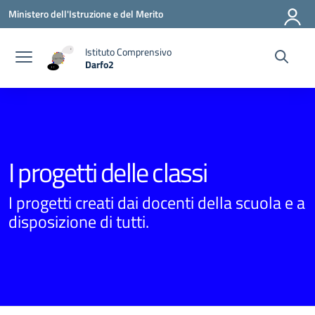
Vai ai contenuti
Vai al menu di navigazione
Vai al footer
Ministero dell'Istruzione e del Merito
Istituto Comprensivo
Darfo2
— Visita la pagina iniziale della scuola
I progetti delle classi
I progetti creati dai docenti della scuola e a
disposizione di tutti.