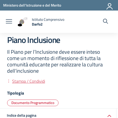
Vai ai contenuti
Vai al menu di navigazione
Vai al footer
Ministero dell'Istruzione e del Merito
Istituto Comprensivo
Darfo2
— Visita la pagina iniziale della scuola
Piano Inclusione
Il Piano per l’Inclusione deve essere inteso
come un momento di riflessione di tutta la
comunità educante per realizzare la cultura
dell’inclusione
Stampa / Condividi
Tipologia
Documento Programmatico
Indice della pagina