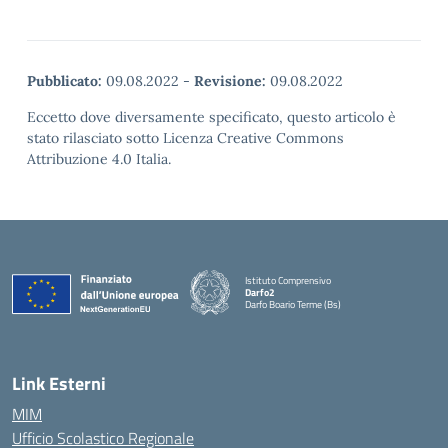
Pubblicato:
09.08.2022
-
Revisione:
09.08.2022
Eccetto dove diversamente specificato, questo articolo è
stato rilasciato sotto Licenza Creative Commons
Attribuzione 4.0 Italia.
Istituto Comprensivo
Darfo2
Darfo Boario Terme (Bs)
— Visita la pagina iniziale della scuola
Link Esterni
MIM
Ufficio Scolastico Regionale