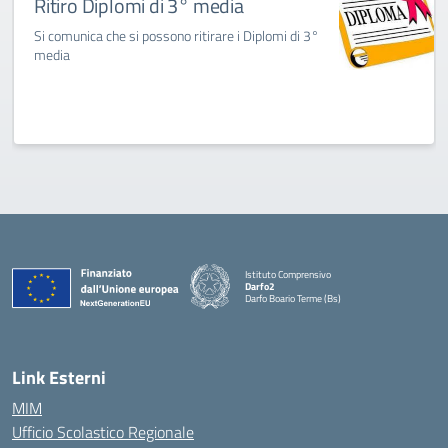
Ritiro Diplomi di 3° media
Si comunica che si possono ritirare i Diplomi di 3°
media
Istituto Comprensivo
Darfo2
Darfo Boario Terme (Bs)
— Visita la pagina iniziale della scuola
Link Esterni
MIM
Ufficio Scolastico Regionale