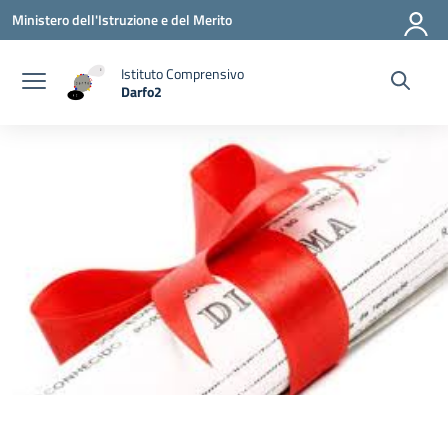
Vai ai contenuti
Vai al menu di navigazione
Vai al footer
Ministero dell'Istruzione e del Merito
Istituto Comprensivo
Darfo2
— Visita la pagina iniziale della scuola