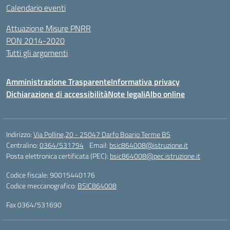
Calendario eventi
Attuazione Misure PNRR
PON 2014-2020
Tutti gli argomenti
Amministrazione Trasparente
Informativa privacy
Dichiarazione di accessibilità
Note legali
Albo online
Indirizzo:
Via Polline,20 - 25047 Darfo Boario Terme BS
Centralino:
0364/531794
Email:
bsic864008@istruzione.it
Posta elettronica certificata (PEC):
bsic864008@pec.istruzione.it
Codice fiscale: 90015440176
Codice meccanografico:
BSIC864008
Fax 0364/531690