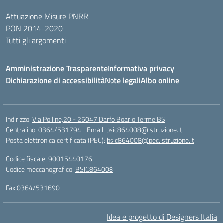
Attuazione Misure PNRR
PON 2014-2020
Tutti gli argomenti
Amministrazione Trasparente
Informativa privacy
Dichiarazione di accessibilità
Note legali
Albo online
Indirizzo:
Via Polline,20 - 25047 Darfo Boario Terme BS
Centralino:
0364/531794
Email:
bsic864008@istruzione.it
Posta elettronica certificata (PEC):
bsic864008@pec.istruzione.it
Codice fiscale: 90015440176
Codice meccanografico:
BSIC864008
Fax 0364/531690
Idea e progetto di Designers Italia