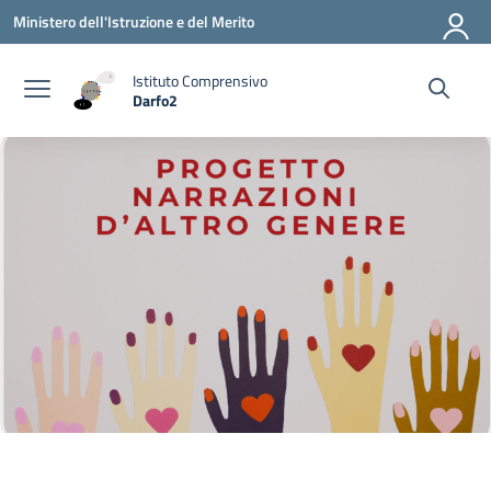
Vai ai contenuti
Vai al menu di navigazione
Vai al footer
Ministero dell'Istruzione e del Merito
Istituto Comprensivo
Darfo2
— Visita la pagina iniziale della scuola