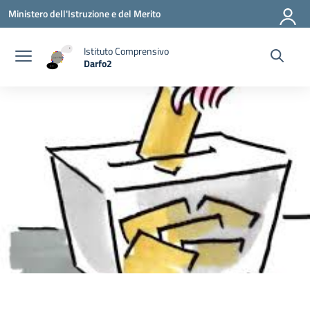
Vai ai contenuti
Vai al menu di navigazione
Vai al footer
Ministero dell'Istruzione e del Merito
Istituto Comprensivo
Darfo2
— Visita la pagina iniziale della scuola