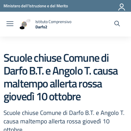
Vai ai contenuti
Vai al menu di navigazione
Vai al footer
Ministero dell'Istruzione e del Merito
Istituto Comprensivo
Darfo2
— Visita la pagina iniziale della scuola
Scuole chiuse Comune di
Darfo B.T. e Angolo T. causa
maltempo allerta rossa
giovedì 10 ottobre
Scuole chiuse Comune di Darfo B.T. e Angolo T.
causa maltempo allerta rossa giovedì 10
ottobre