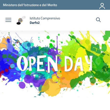
Vai ai contenuti
Vai al menu di navigazione
Vai al footer
Ministero dell'Istruzione e del Merito
Istituto Comprensivo
Darfo2
— Visita la pagina iniziale della scuola