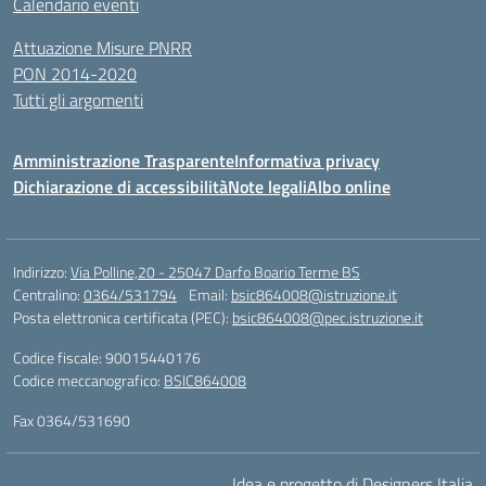
Calendario eventi
Attuazione Misure PNRR
PON 2014-2020
Tutti gli argomenti
Amministrazione Trasparente
Informativa privacy
Dichiarazione di accessibilità
Note legali
Albo online
Indirizzo:
Via Polline,20 - 25047 Darfo Boario Terme BS
Centralino:
0364/531794
Email:
bsic864008@istruzione.it
Posta elettronica certificata (PEC):
bsic864008@pec.istruzione.it
Codice fiscale: 90015440176
Codice meccanografico:
BSIC864008
Fax 0364/531690
Idea e progetto di Designers Italia