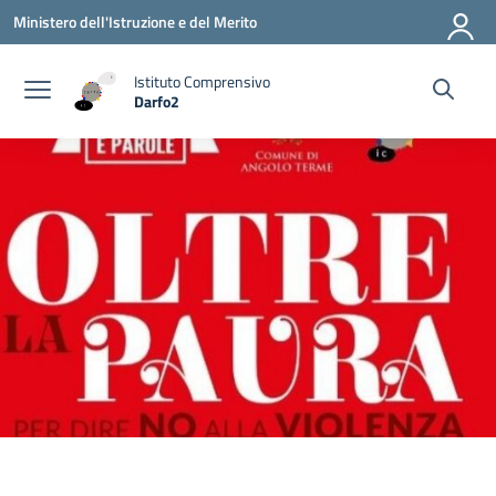
Vai ai contenuti
Vai al menu di navigazione
Vai al footer
Ministero dell'Istruzione e del Merito
Istituto Comprensivo
Darfo2
— Visita la pagina iniziale della scuola