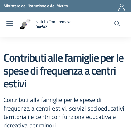
Vai ai contenuti
Vai al menu di navigazione
Vai al footer
Ministero dell'Istruzione e del Merito
Istituto Comprensivo
Darfo2
— Visita la pagina iniziale della scuola
Contributi alle famiglie per le
spese di frequenza a centri
estivi
Contributi alle famiglie per le spese di
frequenza a centri estivi, servizi socioeducativi
territoriali e centri con funzione educativa e
ricreativa per minori