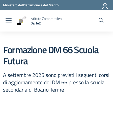
Vai ai contenuti
Vai al menu di navigazione
Vai al footer
Ministero dell'Istruzione e del Merito
Istituto Comprensivo
Darfo2
— Visita la pagina iniziale della scuola
Formazione DM 66 Scuola
Futura
A settembre 2025 sono previsti i seguenti corsi
di aggiornamento del DM 66 presso la scuola
secondaria di Boario Terme