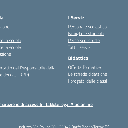
Visita la pagina iniziale della scuola
la
I Servizi
zione
Personale scolastico
Famiglie e studenti
della scuola
Percorsi di studio
della scuola
Tutti i servizi
azione
Didattica
Offerta formativa
ontatto del Responsabile della
Le schede didattiche
e dei dati (RPD)
I progetti delle classi
hiarazione di accessibilità
Note legali
Albo online
Indirizzo:
Via Polline,20 - 25047 Darfo Boario Terme BS