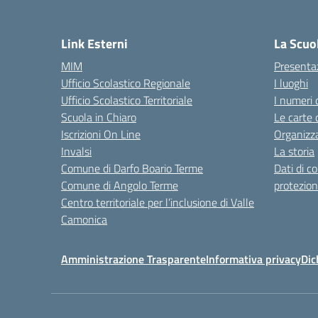
— 
Link Esterni
La Scuo
MIM
Presenta
Ufficio Scolastico Regionale
I luoghi
Ufficio Scolastico Territoriale
I numeri 
Scuola in Chiaro
Le carte 
Iscrizioni On Line
Organizz
Invalsi
La storia
Comune di Darfo Boario Terme
Dati di c
Comune di Angolo Terme
protezion
Centro territoriale per l’inclusione di Valle
Camonica
Amministrazione Trasparente
Informativa privacy
Dic