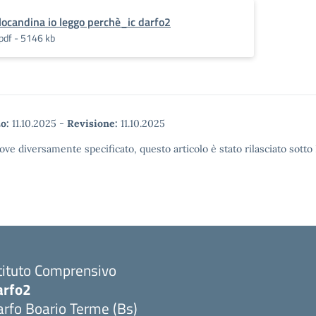
locandina io leggo perchè_ic darfo2
pdf - 5146 kb
o:
11.10.2025
-
Revisione:
11.10.2025
ove diversamente specificato, questo articolo è stato rilasciato sott
tituto Comprensivo
arfo2
rfo Boario Terme (Bs)