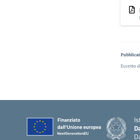
Pubblicat
Eccetto d
Is
D
Da