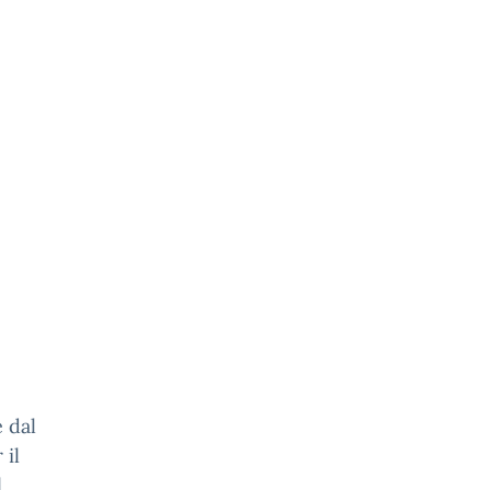
e dal
 il
l