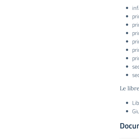
inf
pr
pr
pri
pr
pr
pr
se
se
Le libr
Lib
Giu
Docu