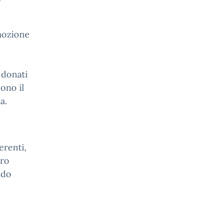
omozione
 donati
cono il
a.
erenti,
tro
ndo