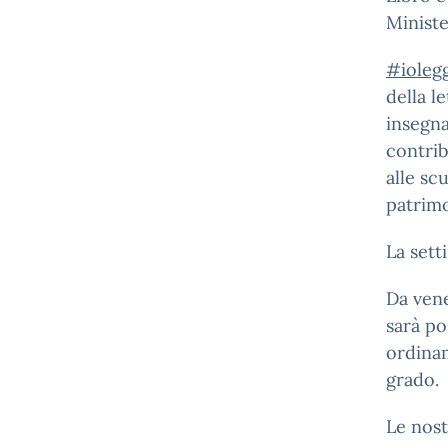
Ministe
#ioleg
della l
insegna
contrib
alle sc
patrimo
La sett
Da vene
sarà po
ordinam
grado.
Le nost