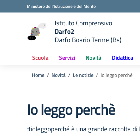
Vai ai contenuti
Vai al menu di navigazione
Vai al footer
Ministero dell'Istruzione e del Merito
Istituto Comprensivo
Darfo2
Darfo Boario Terme (Bs)
e della scuola
— Visita la pagina iniziale del
Scuola
Servizi
Novità
Didattica
Home
Novità
Le notizie
Io leggo perchè
Io leggo perchè
#ioleggoperché è una grande raccolta di l