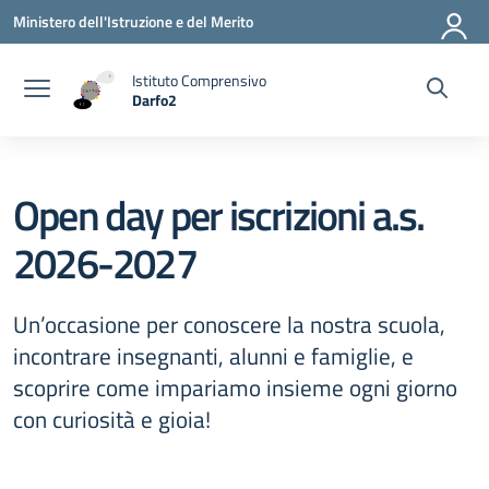
Vai ai contenuti
Vai al menu di navigazione
Vai al footer
Ministero dell'Istruzione e del Merito
Istituto Comprensivo
Darfo2
— Visita la pagina iniziale della scuola
Open day per iscrizioni a.s.
2026-2027
Un’occasione per conoscere la nostra scuola,
incontrare insegnanti, alunni e famiglie, e
scoprire come impariamo insieme ogni giorno
con curiosità e gioia!