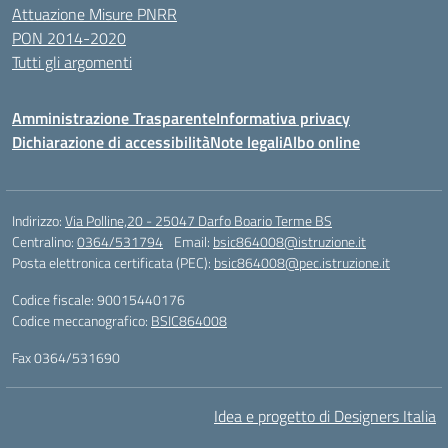
Attuazione Misure PNRR
PON 2014-2020
Tutti gli argomenti
Amministrazione Trasparente
Informativa privacy
Dichiarazione di accessibilità
Note legali
Albo online
Indirizzo:
Via Polline,20 - 25047 Darfo Boario Terme BS
Centralino:
0364/531794
Email:
bsic864008@istruzione.it
Posta elettronica certificata (PEC):
bsic864008@pec.istruzione.it
Codice fiscale: 90015440176
Codice meccanografico:
BSIC864008
Fax 0364/531690
Idea e progetto di Designers Italia