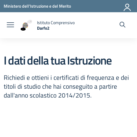
Vai ai contenuti
Vai al menu di navigazione
Vai al footer
Ministero dell'Istruzione e del Merito
Istituto Comprensivo
Darfo2
— Visita la pagina iniziale della scuola
I dati della tua Istruzione
Richiedi e ottieni i certificati di frequenza e dei
titoli di studio che hai conseguito a partire
dall'anno scolastico 2014/2015.