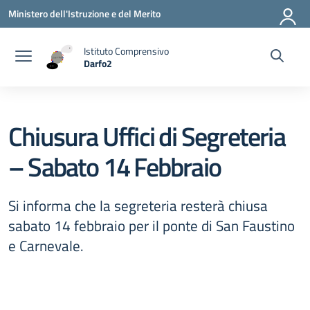
Vai ai contenuti
Vai al menu di navigazione
Vai al footer
Ministero dell'Istruzione e del Merito
Istituto Comprensivo
Darfo2
— Visita la pagina iniziale della scuola
Chiusura Uffici di Segreteria
– Sabato 14 Febbraio
Si informa che la segreteria resterà chiusa
sabato 14 febbraio per il ponte di San Faustino
e Carnevale.