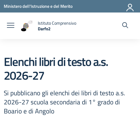
Vai ai contenuti
Vai al menu di navigazione
Vai al footer
Ministero dell'Istruzione e del Merito
Istituto Comprensivo
Darfo2
— Visita la pagina iniziale della scuola
Elenchi libri di testo a.s.
2026-27
Si pubblicano gli elenchi dei libri di testo a.s.
2026-27 scuola secondaria di 1° grado di
Boario e di Angolo