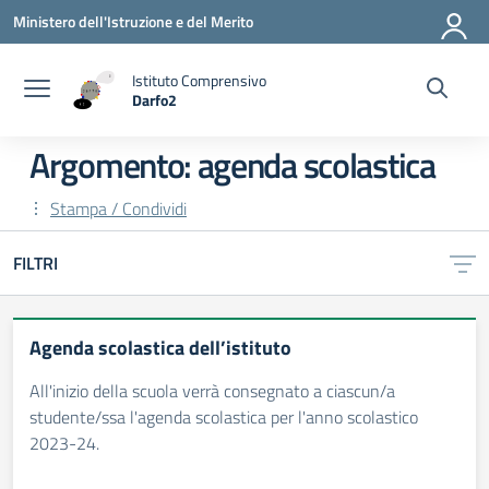
Vai ai contenuti
Vai al menu di navigazione
Vai al footer
Ministero dell'Istruzione e del Merito
Istituto Comprensivo
Darfo2
— Visita la pagina iniziale della scuola
Argomento: agenda scolastica
Stampa / Condividi
FILTRI
Agenda scolastica dell’istituto
All'inizio della scuola verrà consegnato a ciascun/a
studente/ssa l'agenda scolastica per l'anno scolastico
2023-24.