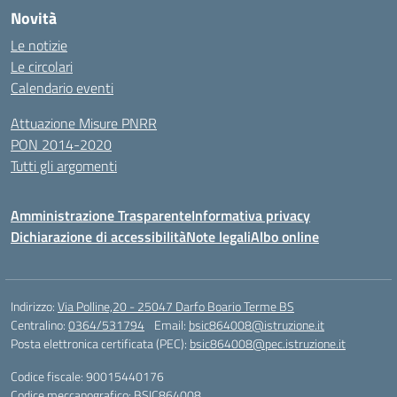
Novità
Le notizie
Le circolari
Calendario eventi
Attuazione Misure PNRR
PON 2014-2020
Tutti gli argomenti
Amministrazione Trasparente
Informativa privacy
Dichiarazione di accessibilità
Note legali
Albo online
Indirizzo:
Via Polline,20 - 25047 Darfo Boario Terme BS
Centralino:
0364/531794
Email:
bsic864008@istruzione.it
Posta elettronica certificata (PEC):
bsic864008@pec.istruzione.it
Codice fiscale: 90015440176
Codice meccanografico:
BSIC864008