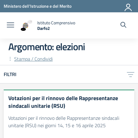
Vai ai contenuti
Vai al menu di navigazione
Vai al footer
Ministero dell'Istruzione e del Merito
Istituto Comprensivo
Darfo2
— Visita la pagina iniziale della scuola
Argomento: elezioni
Stampa / Condividi
FILTRI
Votazioni per il rinnovo delle Rappresentanze
sindacali unitarie (RSU)
Votazioni per il rinnovo delle Rappresentanze sindacali
unitarie (RSU) nei giorni 14, 15 e 16 aprile 2025