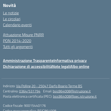
Novità
Le notizie
Le circolari
Calendario eventi
Attuazione Misure PNRR
PON 2014-2020
Tutti gli argomenti
Amministrazione Trasparente
Informativa privacy
Dichiarazione di accessibilità
Note legali
Albo online
Indirizzo:
Via Polline,20 - 25047 Darfo Boario Terme BS
Centralino:
0364/531794
Email:
bsic864008@istruzione.it
Posta elettronica certificata (PEC):
bsic864008@pec.istruzione.it
Codice fiscale: 90015440176
Codice meccanografico:
BSIC864008