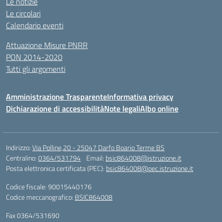
Le notizie
Le circolari
Calendario eventi
Attuazione Misure PNRR
PON 2014-2020
Tutti gli argomenti
Amministrazione Trasparente
Informativa privacy
Dichiarazione di accessibilità
Note legali
Albo online
Indirizzo:
Via Polline,20 - 25047 Darfo Boario Terme BS
Centralino:
0364/531794
Email:
bsic864008@istruzione.it
Posta elettronica certificata (PEC):
bsic864008@pec.istruzione.it
Codice fiscale: 90015440176
Codice meccanografico:
BSIC864008
Fax 0364/531690