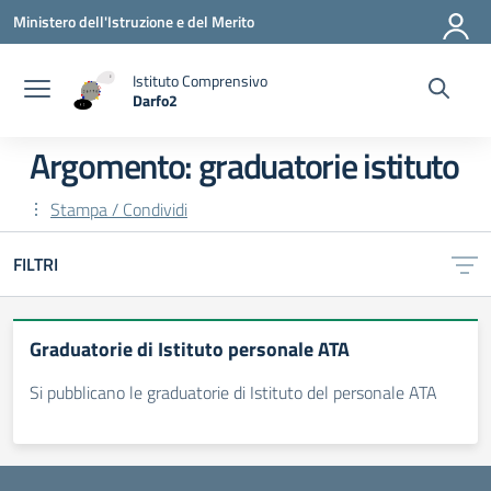
Vai ai contenuti
Vai al menu di navigazione
Vai al footer
Ministero dell'Istruzione e del Merito
Istituto Comprensivo
Darfo2
— Visita la pagina iniziale della scuola
Argomento: graduatorie istituto
Stampa / Condividi
FILTRI
Graduatorie di Istituto personale ATA
Si pubblicano le graduatorie di Istituto del personale ATA