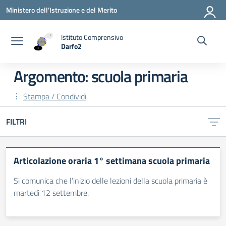
Vai ai contenuti
Vai al menu di navigazione
Vai al footer
Ministero dell'Istruzione e del Merito
Istituto Comprensivo
Darfo2
— Visita la pagina iniziale della scuola
Argomento: scuola primaria
Stampa / Condividi
FILTRI
Articolazione oraria 1° settimana scuola primaria
Si comunica che l’inizio delle lezioni della scuola primaria è
martedì 12 settembre.