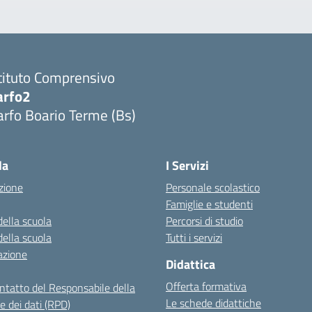
tituto Comprensivo
arfo2
rfo Boario Terme (Bs)
Visita la pagina iniziale della scuola
la
I Servizi
zione
Personale scolastico
Famiglie e studenti
della scuola
Percorsi di studio
della scuola
Tutti i servizi
azione
Didattica
Offerta formativa
ontatto del Responsabile della
Le schede didattiche
e dei dati (RPD)