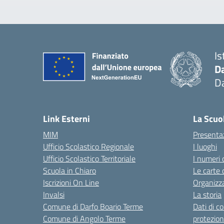
Is
D
Da
— 
Link Esterni
La Scuo
MIM
Presenta
Ufficio Scolastico Regionale
I luoghi
Ufficio Scolastico Territoriale
I numeri 
Scuola in Chiaro
Le carte 
Iscrizioni On Line
Organizz
Invalsi
La storia
Comune di Darfo Boario Terme
Dati di c
Comune di Angolo Terme
protezion