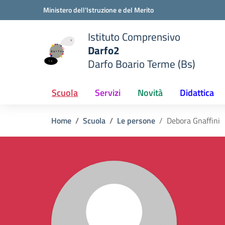
Vai ai contenuti
Vai al menu di navigazione
Vai al footer
Ministero dell'Istruzione e del Merito
Istituto Comprensivo
Darfo2
Darfo Boario Terme (Bs)
e della scuola
— Visita la pagina iniziale del
Scuola
Servizi
Novità
Didattica
Home
Scuola
Le persone
Debora Gnaffini