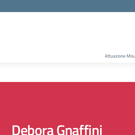
la scuola
Attuazione Mis
Debora Gnaffini