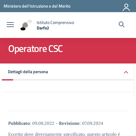
Vai ai contenuti
Vai al menu di navigazione
Vai al footer
Ministero dell'Istruzione e del Merito
Istituto Comprensivo
Darfo2
— Visita la pagina iniziale della scuola
Operatore CSC
Dettagli della persona
Pubblicato:
09.08.2022
-
Revisione:
07.09.2024
Eccetto dove diversamente specificato, questo articolo è