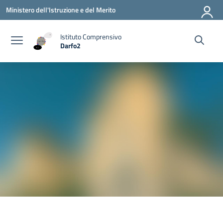
Vai ai contenuti
Vai al menu di navigazione
Vai al footer
Ministero dell'Istruzione e del Merito
Istituto Comprensivo
Darfo2
— Visita la pagina iniziale della scuola