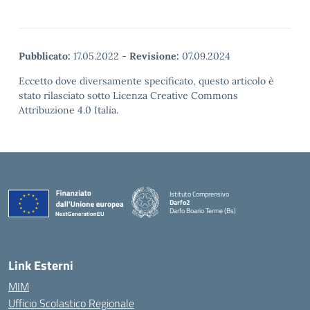
Pubblicato:
17.05.2022
-
Revisione:
07.09.2024
Eccetto dove diversamente specificato, questo articolo è
stato rilasciato sotto Licenza Creative Commons
Attribuzione 4.0 Italia.
Istituto Comprensivo
Darfo2
Darfo Boario Terme (Bs)
— Visita la pagina iniziale della scuola
Link Esterni
MIM
Ufficio Scolastico Regionale