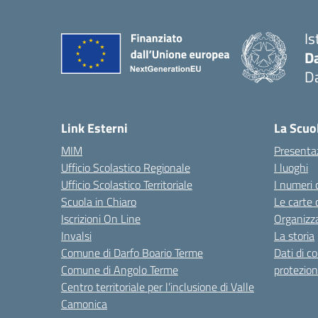
Is
D
Da
— 
Link Esterni
La Scuo
MIM
Presenta
Ufficio Scolastico Regionale
I luoghi
Ufficio Scolastico Territoriale
I numeri 
Scuola in Chiaro
Le carte 
Iscrizioni On Line
Organizz
Invalsi
La storia
Comune di Darfo Boario Terme
Dati di c
Comune di Angolo Terme
protezion
Centro territoriale per l’inclusione di Valle
Camonica