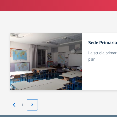
Sede Primaria
La scuola primar
piani.
1
2
Pagina precedente