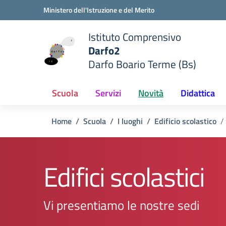
Vai ai contenuti
Vai al menu di navigazione
Vai al footer
Ministero dell'Istruzione e del Merito
Istituto Comprensivo
Darfo2
Darfo Boario Terme (Bs)
e della scuola
— Visita la pagina iniziale del
Scuola
Servizi
Novità
Didattica
Home
Scuola
I luoghi
Edificio scolastico
Edifici scolastici
Vi presentiamo le nostre sedi