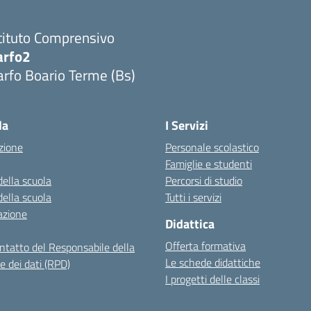
tituto Comprensivo
arfo2
rfo Boario Terme (Bs)
Visita la pagina iniziale della scuola
la
I Servizi
zione
Personale scolastico
Famiglie e studenti
della scuola
Percorsi di studio
della scuola
Tutti i servizi
azione
Didattica
Offerta formativa
ontatto del Responsabile della
Le schede didattiche
e dei dati (RPD)
I progetti delle classi