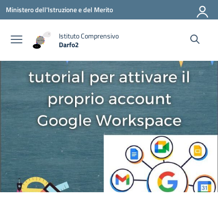
Vai ai contenuti
Vai al menu di navigazione
Vai al footer
Ministero dell'Istruzione e del Merito
Istituto Comprensivo
Darfo2
— Visita la pagina iniziale della scuola