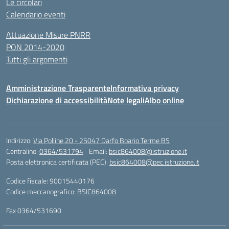
Le circolari
Calendario eventi
Attuazione Misure PNRR
PON 2014-2020
Tutti gli argomenti
Amministrazione Trasparente
Informativa privacy
Dichiarazione di accessibilità
Note legali
Albo online
Indirizzo:
Via Polline,20 - 25047 Darfo Boario Terme BS
Centralino:
0364/531794
Email:
bsic864008@istruzione.it
Posta elettronica certificata (PEC):
bsic864008@pec.istruzione.it
Codice fiscale: 90015440176
Codice meccanografico:
BSIC864008
Fax 0364/531690