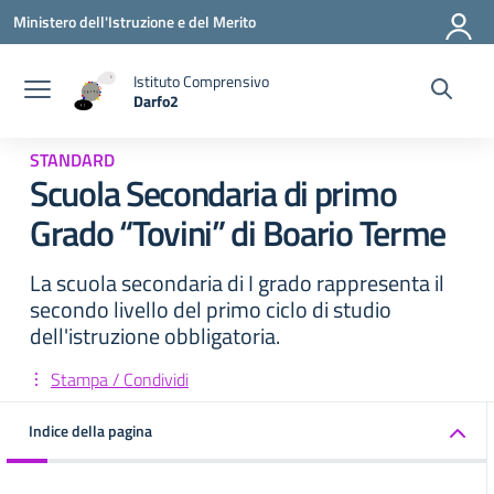
Vai ai contenuti
Vai al menu di navigazione
Vai al footer
Ministero dell'Istruzione e del Merito
Istituto Comprensivo
Darfo2
— Visita la pagina iniziale della scuola
STANDARD
Scuola Secondaria di primo
Grado “Tovini” di Boario Terme
La scuola secondaria di I grado rappresenta il
secondo livello del primo ciclo di studio
dell'istruzione obbligatoria.
Stampa / Condividi
Indice della pagina