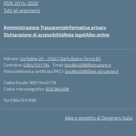
PON 2014-2020
Tutti gli argomenti
Amministrazione Trasparente
Informativa privacy
Dichiarazione di accessibilità
Note legali
Albo online
Indirizzo:
Via Polline,20 - 25047 Darfo Boario Terme BS
Centralino:
0364/531794
Email:
bsic864008@istruzione.it
Posta elettronica certificata (PEC):
bsic864008@pec.istruzione.it
Codice fiscale: 90015440176
Codice meccanografico:
BSIC864008
Fax 0364/531690
Idea e progetto di Designers Italia