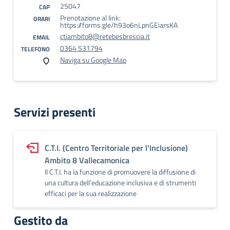
25047
CAP
Prenotazione al link:
ORARI
https://forms.gle/h93o6nLpnGEiarsKA
ctiambito8@retebesbrescia.it
EMAIL
0364 531794
TELEFONO
Naviga su Google Map
Servizi presenti
C.T.I. (Centro Territoriale per l'Inclusione)
Ambito 8 Vallecamonica
Il C.T.I. ha la funzione di promuovere la diffusione di
una cultura dell’educazione inclusiva e di strumenti
efficaci per la sua realizzazione
Gestito da