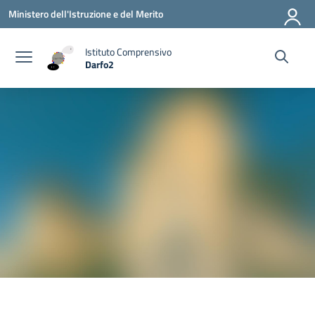
Vai ai contenuti
Vai al menu di navigazione
Vai al footer
Ministero dell'Istruzione e del Merito
Istituto Comprensivo
Darfo2
— Visita la pagina iniziale della scuola