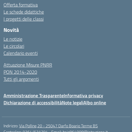
Offerta formativa
Le schede didattiche
I progetti delle classi
Novità
Le notizie
Le circolari
Calendario eventi
Attuazione Misure PNRR
PON 2014-2020
Tutti gli argomenti
Amministrazione Trasparente
Informativa privacy
Dichiarazione di accessibilità
Note legali
Albo online
Indirizzo:
Via Polline,20 - 25047 Darfo Boario Terme BS
Centralino:
0364/531794
Email:
bsic864008@istruzione.it