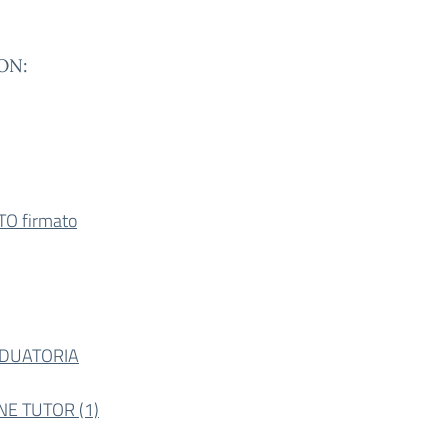
PON:
O firmato
DUATORIA
E TUTOR (1)