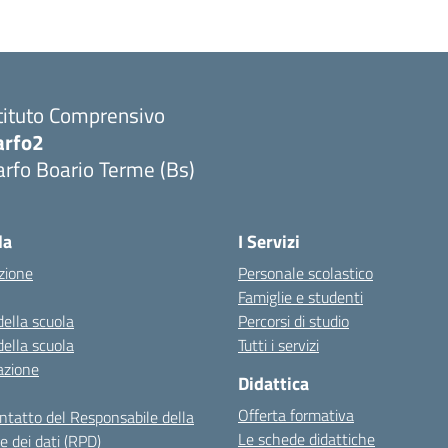
tituto Comprensivo
arfo2
rfo Boario Terme (Bs)
Visita la pagina iniziale della scuola
la
I Servizi
zione
Personale scolastico
Famiglie e studenti
della scuola
Percorsi di studio
della scuola
Tutti i servizi
azione
Didattica
Offerta formativa
ontatto del Responsabile della
Le schede didattiche
e dei dati (RPD)