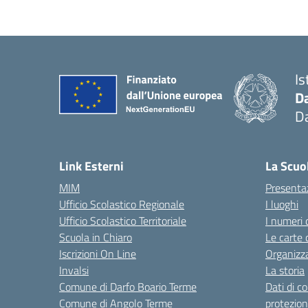
Is
D
Da
— 
Link Esterni
La Scuo
MIM
Presenta
Ufficio Scolastico Regionale
I luoghi
Ufficio Scolastico Territoriale
I numeri 
Scuola in Chiaro
Le carte 
Iscrizioni On Line
Organizz
Invalsi
La storia
Comune di Darfo Boario Terme
Dati di c
Comune di Angolo Terme
protezion