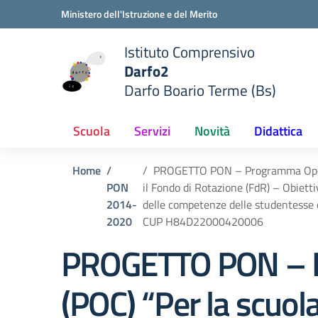
Vai ai contenuti
Vai al menu di navigazione
Vai al footer
Ministero dell'Istruzione e del Merito
Istituto Comprensivo
Darfo2
Darfo Boario Terme (Bs)
e della scuola
— Visita la pagina iniziale del
Scuola
Servizi
Novità
Didattica
Home
PROGETTO PON – Programma Operat
PON
il Fondo di Rotazione (FdR) – Obietti
2014-
delle competenze delle studentesse 
2020
CUP H84D22000420006
PROGETTO PON – P
(POC) “Per la scuol