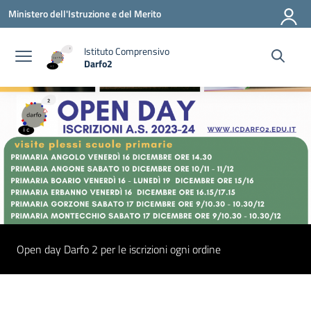
Vai ai contenuti
Vai al menu di navigazione
Vai al footer
Ministero dell'Istruzione e del Merito
Istituto Comprensivo
Darfo2
— Visita la pagina iniziale della scuola
Open day Darfo 2 per le iscrizioni ogni ordine