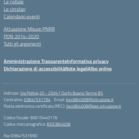
Le notizie
Le circolari
Calendario eventi
Attuazione Misure PNRR
PON 2014-2020
Tutti gli argomenti
Amministrazione Trasparente
Informativa privacy
Dichiarazione di accessibilità
Note legali
Albo online
Indirizzo:
Via Polline,20 - 25047 Darfo Boario Terme BS
Centralino:
0364/531794
Email:
bsic864008@istruzione.it
Posta elettronica certificata (PEC):
bsic864008@pec.istruzione.it
Codice fiscale: 90015440176
Codice meccanografico:
BSIC864008
Fax 0364/531690