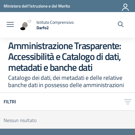
Vai ai contenuti
Vai al menu di navigazione
Vai al footer
Ministero dell'Istruzione e del Merito
Istituto Comprensivo
Darfo2
— Visita la pagina iniziale della scuola
Amministrazione Trasparente:
Accessibilità e Catalogo di dati,
metadati e banche dati
Catalogo dei dati, dei metadati e delle relative
banche dati in possesso delle amministrazioni
FILTRI
Nessun risultato