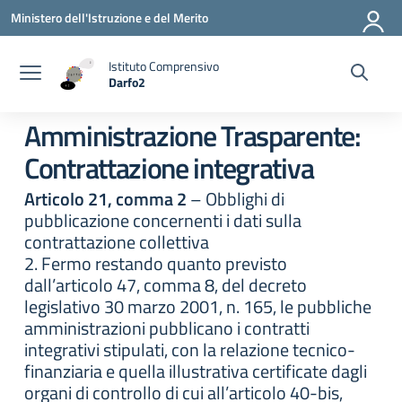
Vai ai contenuti
Vai al menu di navigazione
Vai al footer
Ministero dell'Istruzione e del Merito
Istituto Comprensivo
Darfo2
— Visita la pagina iniziale della scuola
Amministrazione Trasparente:
Contrattazione integrativa
Articolo 21, comma 2
– Obblighi di
pubblicazione concernenti i dati sulla
contrattazione collettiva
2. Fermo restando quanto previsto
dall’articolo 47, comma 8, del decreto
legislativo 30 marzo 2001, n. 165, le pubbliche
amministrazioni pubblicano i contratti
integrativi stipulati, con la relazione tecnico-
finanziaria e quella illustrativa certificate dagli
organi di controllo di cui all’articolo 40-bis,