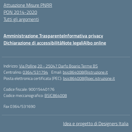
Attuazione Misure PNRR
PON 2014-2020
Tutti gli argomenti
Amministrazione Trasparente
Informativa privacy
Dichiarazione di accessibilità
Note legali
Albo online
Indirizzo:
Via Polline,20 - 25047 Darfo Boario Terme BS
Centralino:
0364/531794
Email:
bsic864008@istruzione.it
Posta elettronica certificata (PEC):
bsic864008@pec.istruzione.it
Codice fiscale: 90015440176
Codice meccanografico:
BSIC864008
Fax 0364/531690
Idea e progetto di Designers Italia