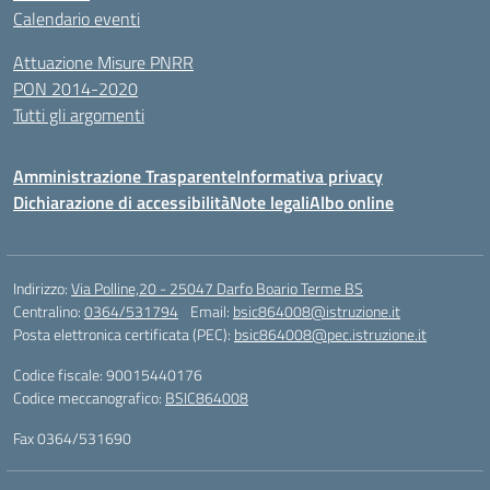
Calendario eventi
Attuazione Misure PNRR
PON 2014-2020
Tutti gli argomenti
Amministrazione Trasparente
Informativa privacy
Dichiarazione di accessibilità
Note legali
Albo online
Indirizzo:
Via Polline,20 - 25047 Darfo Boario Terme BS
Centralino:
0364/531794
Email:
bsic864008@istruzione.it
Posta elettronica certificata (PEC):
bsic864008@pec.istruzione.it
Codice fiscale: 90015440176
Codice meccanografico:
BSIC864008
Fax 0364/531690