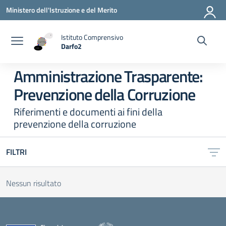
Vai ai contenuti
Vai al menu di navigazione
Vai al footer
Ministero dell'Istruzione e del Merito
Istituto Comprensivo
Darfo2
— Visita la pagina iniziale della scuola
Amministrazione Trasparente:
Prevenzione della Corruzione
Riferimenti e documenti ai fini della
prevenzione della corruzione
FILTRI
Nessun risultato