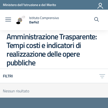
Vai ai contenuti
Vai al menu di navigazione
Vai al footer
Ministero dell'Istruzione e del Merito
Istituto Comprensivo
Darfo2
— Visita la pagina iniziale della scuola
Amministrazione Trasparente:
Tempi costi e indicatori di
realizzazione delle opere
pubbliche
FILTRI
Nessun risultato