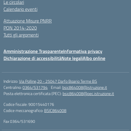
Le circolari
Calendario eventi
Attuazione Misure PNRR
PON 2014-2020
Tutti gli argomenti
Amministrazione Trasparente
Informativa privacy
Dichiarazione di accessibilità
Note legali
Albo online
Indirizzo:
Via Polline,20 - 25047 Darfo Boario Terme BS
Centralino:
0364/531794
Email:
bsic864008@istruzione.it
Posta elettronica certificata (PEC):
bsic864008@pec.istruzione.it
Codice fiscale: 90015440176
Codice meccanografico:
BSIC864008
Fax 0364/531690