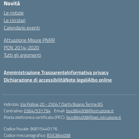
Novità
Le notizie
Le circolari
Calendario eventi
Attuazione Misure PNRR
PON 2014-2020
Tutti gli argomenti
Amministrazione Trasparente
Informativa privacy
Dichiarazione di accessibilità
Note legali
Albo online
Indirizzo:
Via Polline,20 - 25047 Darfo Boario Terme BS
Centralino:
0364/531794
Email:
bsic864008@istruzione.it
Posta elettronica certificata (PEC):
bsic864008@pec.istruzione.it
Codice fiscale: 90015440176
Codice meccanografico:
BSIC864008