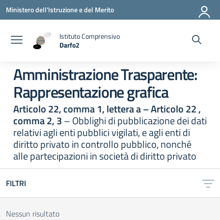
Vai ai contenuti
Vai al menu di navigazione
Vai al footer
Ministero dell'Istruzione e del Merito
Istituto Comprensivo
Darfo2
— Visita la pagina iniziale della scuola
Amministrazione Trasparente:
Rappresentazione grafica
Articolo 22, comma 1, lettera a – Articolo 22 ,
comma 2, 3
– Obblighi di pubblicazione dei dati
relativi agli enti pubblici vigilati, e agli enti di
diritto privato in controllo pubblico, nonché
alle partecipazioni in società di diritto privato
FILTRI
Nessun risultato