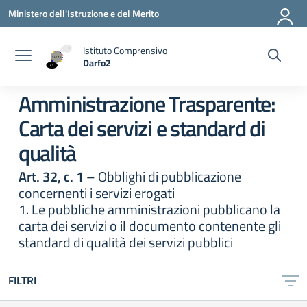
Vai ai contenuti
Vai al menu di navigazione
Vai al footer
Ministero dell'Istruzione e del Merito
Istituto Comprensivo
Darfo2
— Visita la pagina iniziale della scuola
Amministrazione Trasparente:
Carta dei servizi e standard di
qualità
Art. 32, c. 1
– Obblighi di pubblicazione
concernenti i servizi erogati
1. Le pubbliche amministrazioni pubblicano la
carta dei servizi o il documento contenente gli
standard di qualità dei servizi pubblici
FILTRI