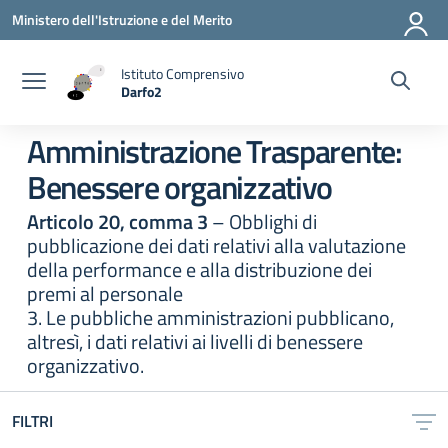
Vai ai contenuti
Vai al menu di navigazione
Vai al footer
Ministero dell'Istruzione e del Merito
Istituto Comprensivo
Darfo2
— Visita la pagina iniziale della scuola
Amministrazione Trasparente:
Benessere organizzativo
Articolo 20, comma 3
– Obblighi di
pubblicazione dei dati relativi alla valutazione
della performance e alla distribuzione dei
premi al personale
3. Le pubbliche amministrazioni pubblicano,
altresì, i dati relativi ai livelli di benessere
organizzativo.
FILTRI