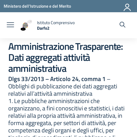
Vai ai contenuti
Vai al menu di navigazione
Vai al footer
Ministero dell'Istruzione e del Merito
Istituto Comprensivo
Darfo2
— Visita la pagina iniziale della scuola
Amministrazione Trasparente:
Dati aggregati attività
amministrativa
Dlgs 33/2013 – Articolo 24, comma 1
–
Obblighi di pubblicazione dei dati aggregati
relativi all’attività amministrativa
1. Le pubbliche amministrazioni che
organizzano, a fini conoscitivi e statistici, i dati
relativi alla propria attività amministrativa, in
forma aggregata, per settori di attività, per
competenza degli organi e degli uffici, per