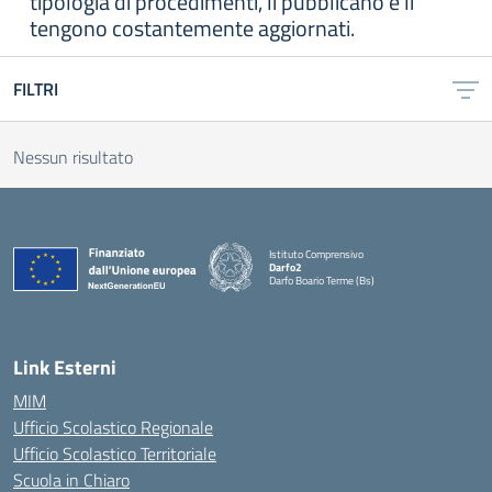
tipologia di procedimenti, li pubblicano e li
tengono costantemente aggiornati.
FILTRI
Nessun risultato
Istituto Comprensivo
Darfo2
Darfo Boario Terme (Bs)
— Visita la pagina iniziale della scuola
Link Esterni
MIM
Ufficio Scolastico Regionale
Ufficio Scolastico Territoriale
Scuola in Chiaro