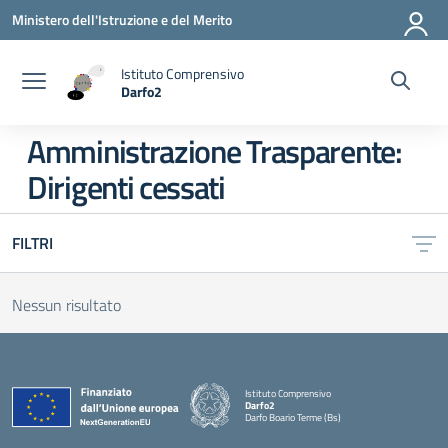
Vai ai contenuti
Vai al menu di navigazione
Vai al footer
Ministero dell'Istruzione e del Merito
Istituto Comprensivo
Darfo2
— Visita la pagina iniziale della scuola
Amministrazione Trasparente:
Dirigenti cessati
FILTRI
Nessun risultato
Istituto Comprensivo
Darfo2
Darfo Boario Terme (Bs)
— Visita la pagina iniziale della scuola