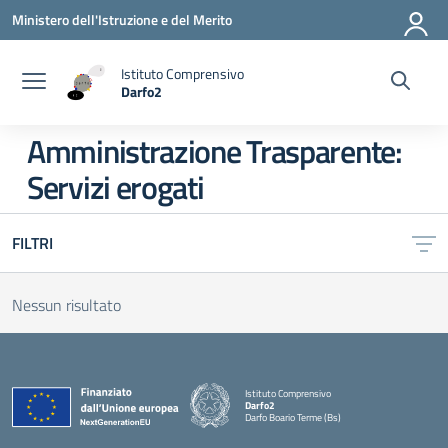
Vai ai contenuti
Vai al menu di navigazione
Vai al footer
Ministero dell'Istruzione e del Merito
Istituto Comprensivo
Darfo2
— Visita la pagina iniziale della scuola
Amministrazione Trasparente:
Servizi erogati
FILTRI
Nessun risultato
Istituto Comprensivo
Darfo2
Darfo Boario Terme (Bs)
— Visita la pagina iniziale della scuola