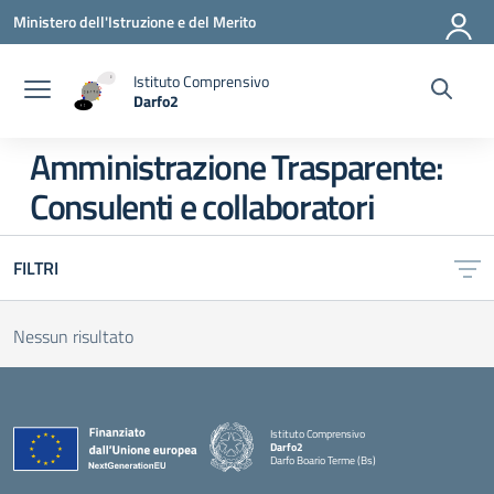
Vai ai contenuti
Vai al menu di navigazione
Vai al footer
Ministero dell'Istruzione e del Merito
Istituto Comprensivo
Darfo2
— Visita la pagina iniziale della scuola
Amministrazione Trasparente:
Consulenti e collaboratori
FILTRI
Nessun risultato
Istituto Comprensivo
Darfo2
Darfo Boario Terme (Bs)
— Visita la pagina iniziale della scuola