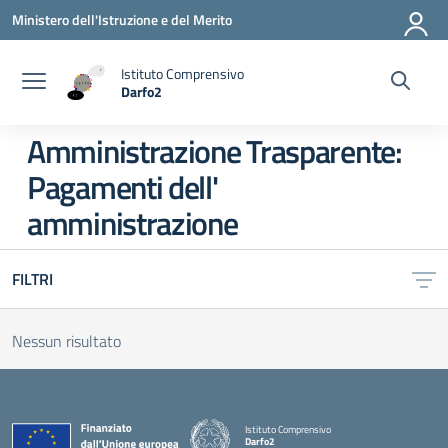
Vai ai contenuti
Vai al menu di navigazione
Vai al footer
Ministero dell'Istruzione e del Merito
Istituto Comprensivo
Darfo2
— Visita la pagina iniziale della scuola
Amministrazione Trasparente:
Pagamenti dell'
amministrazione
FILTRI
Nessun risultato
Istituto Comprensivo
Darfo2