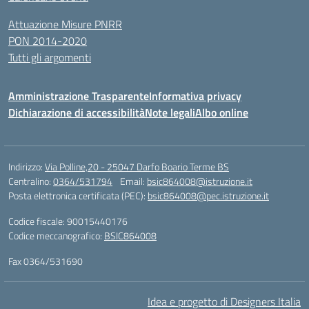
Attuazione Misure PNRR
PON 2014-2020
Tutti gli argomenti
Amministrazione Trasparente
Informativa privacy
Dichiarazione di accessibilità
Note legali
Albo online
Indirizzo:
Via Polline,20 - 25047 Darfo Boario Terme BS
Centralino:
0364/531794
Email:
bsic864008@istruzione.it
Posta elettronica certificata (PEC):
bsic864008@pec.istruzione.it
Codice fiscale: 90015440176
Codice meccanografico:
BSIC864008
Fax 0364/531690
Idea e progetto di Designers Italia