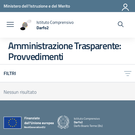
Vai ai contenuti
Vai al menu di navigazione
Vai al footer
Ministero dell'Istruzione e del Merito
Istituto Comprensivo
Darfo2
— Visita la pagina iniziale della scuola
Amministrazione Trasparente:
Provvedimenti
FILTRI
Nessun risultato
Istituto Comprensivo
Darfo2
Darfo Boario Terme (Bs)
— Visita la pagina iniziale della scuola